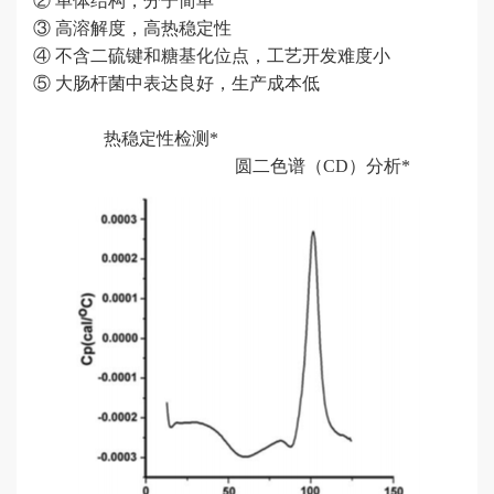
② 单体结构，分子简单
③ 高溶解度，高热稳定性
化
④ 不含二硫键和糖基化位点，工艺开发难度小
改
⑤ 大肠杆菌中表达良好，生产成本低
造
服
热稳定性检测*
务
圆二色谱（CD）分析*
分
子
表
达
评
价
服
务
噬