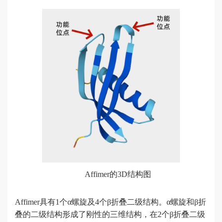
体
发
展
现
示
非抗体
系
支架蛋
统
白
产
Affimer
品
发现
高
亲
和
力
Affimer的3D结构图
兔
源
Affimer具有1个α螺旋及4个β折叠二级结构。
α螺旋和β折
抗
叠的二级结构形成了刚性的三维结构，在2个β折叠二级