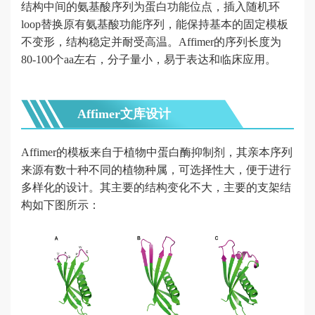
体
结构中间的氨基酸序列为蛋白功能位点，插入随机环
loop替换原有氨基酸功能序列，能保持基本的固定模板
发
不变形，结构稳定并耐受高温。
Affimer的序列长度为
现
80-100个aa左右，
分子量小，易于表达和临床应用。
抗
独
Affimer文库设计
特
型
Affimer
的模板来自于植物中蛋白酶抑制剂，其亲本序列
抗
来源有数十种不同的植物种属，可选择性大，便于进行
体
多样化的设计。其主要的结构变化不大，主要的支架结
发
构如下图所示：
现
小
分
子
半