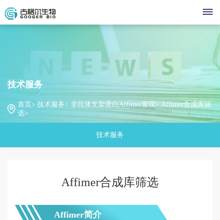
技
天
术
产
然
技术服务
服
"现货
品
技
全
首页>
技术服务>
非抗体支架蛋白Affimer发现>
Affimer合成库筛
型"生
人
选>
务
中
术
古
物大
源
技术服务
分子
心
抗
平
实
格
联
超市
体
时
台
尔
关
噬
系
发
视
动
Affimer合成库筛选
于
菌
现
态
讯
我
公
频
古
体
天
行
司
格
展
Affimer简介
们
然
中
业