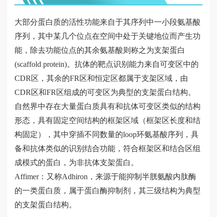
宣
尔
示
全
资
传
心
库
大部分蛋白质的活性功能来自于其序列中一小段氨基酸
古
人
讯
片
产
序列，其中某几个位点在空间中处于关键地位而产生功
格
源
公
研
品
能，除去功能位点的其余氨基酸则称之为支架蛋白
尔
纳
司
发
(scaffold protein)。抗体的靶点识别能力来自可变区中的
文
抗
米
展
技
CDR区，其余的FR区和恒定区都属于支架区域，由
化
标
抗
会
术
CDR区和FR区组成的可变区为典型的支架蛋白结构。
签
联
体
分
自然界中存在大量蛋白质具有和抗体可变区类似的结构
纳
系
发
享
形态，
具有固定空间结构的框架区域（框架区长度和结
米
方
现
构固定），其中穿插不同数量的loop环氨基酸序列，
具
更
抗
式
驼
备和抗体类似的识别结合功能，符合框架区和结合区组
多
体
源
成模式的蛋白，为非抗体支架蛋白。
视
产
纳
Affimer：又称Adhiron，来源于能抑制半胱氨酸内肽酶
频
品
米
的一类蛋白质，属于蛋白酶抑制剂，其三级结构为典型
噬
抗
的支架蛋白结构。
菌
体