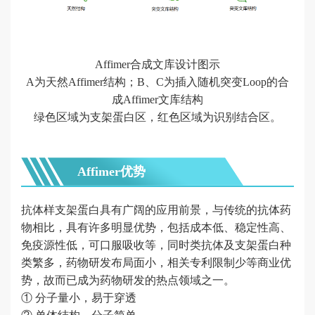
抗
原
抗
Affimer合成文库设计图示
体
A为天然Affimer结构；B、C为插入随机突变Loop的合
发
成Affimer文库结构
绿色区域为支架蛋白区，红色区域为识别结合区。
现
全人
源纳
Affimer优势
米抗
体
抗体样支架蛋白具有广阔的应用前景，与传统的抗体药
VHH
物相比，具有许多明显优势，包括成本低、稳定性高、
免疫源性低，可口服吸收等，同时类抗体及支架蛋白种
发现
类繁多，药物研发布局面小，相关专利限制少等商业优
分
势，故而已成为药物研发的热点领域之一。
子
① 分子量小，易于穿透
优