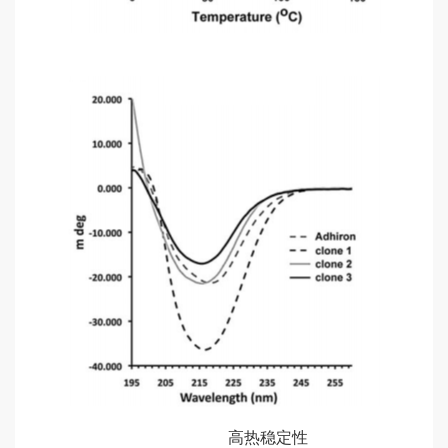
菌
体
展
示
技
术
平
台
服
务
特
色
技
术
平
高热稳定性